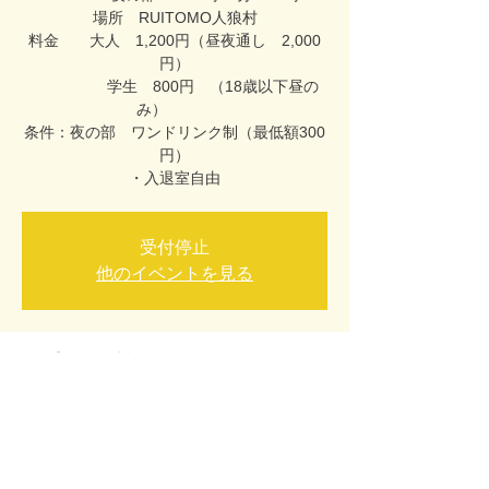
場所 RUITOMO人狼村
料金 大人 1,200円（昼夜通し 2,000
円）
学生 800円 （18歳以下昼の
み）
条件：夜の部 ワンドリンク制（最低額300
円）
受付停止
他のイベントを見る
日時・場所
2023年9月17日 12:00 – 2023年9月18日
0:00
RUITOMO人狼村, 日本、〒930-0082 富山県
富山市桜木町１２−５ 桜木プラザ 1F ビル