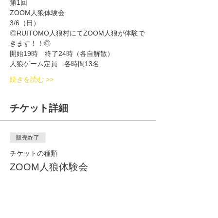
第1回
ZOOM人狼体験会
3/6（日）
◎RUITOMO人狼村にてZOOM人狼が体験で
きます！！◎
開始19時　終了24時（各自解散）
人狼ゲーム定員　各時間13名
続きを読む >>
チケット詳細
販売終了
チケットの種類
ZOOM人狼体験会
詳細を見る
価格