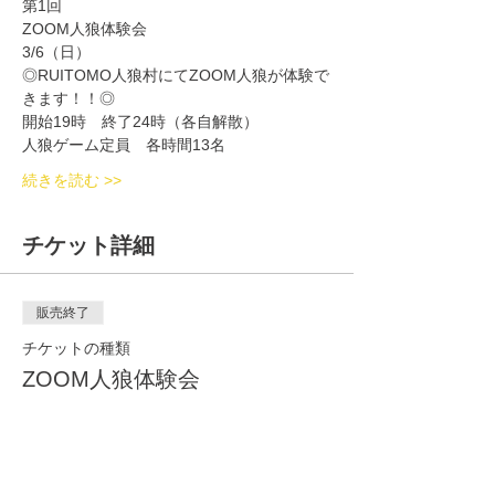
第1回
ZOOM人狼体験会
3/6（日）
◎RUITOMO人狼村にてZOOM人狼が体験で
きます！！◎
開始19時　終了24時（各自解散）
人狼ゲーム定員　各時間13名
続きを読む >>
チケット詳細
販売終了
チケットの種類
ZOOM人狼体験会
詳細を見る
価格