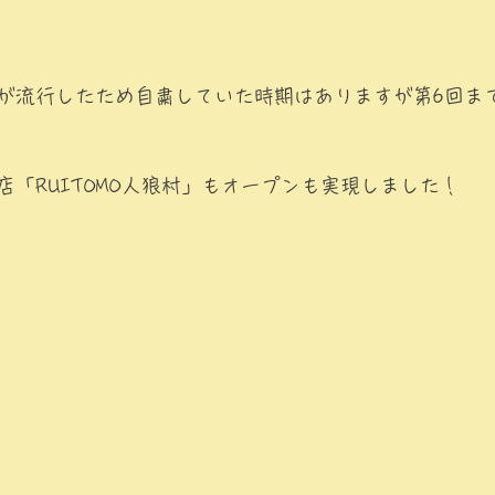
が流行したため自粛していた時期はありますが第6回ま
店「RUITOMO人狼村」もオープンも実現しました！